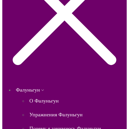
Фалуньгун
О Фалуньгун
Упражнения Фалуньгун
Почему я занимаюсь Фалуньгун