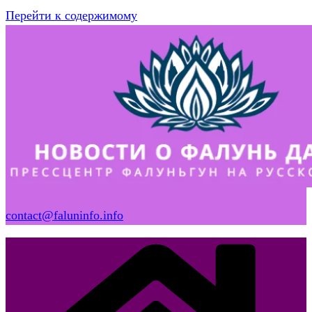
Перейти к содержимому
contact@faluninfo.info