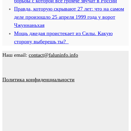
борьбы с которой всё громче звучат в России
Правда, которую скрывают 27 лет: что на самом
деле произошло 25 апреля 1999 года у ворот
Чжуннаньхая
Мощь джедая проистекает из Силы. Какую
сторону выберешь ты?
Наш email:
contact@faluninfo.info
Политика конфиденциальности