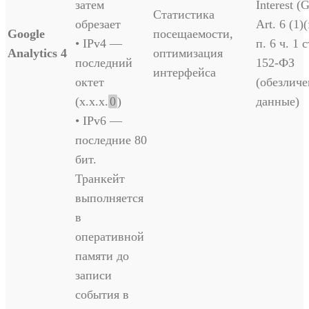
затем
Interest 
Статистика
обрезает
Art. 6 (1)(
Google
посещаемости,
• IPv4 —
п. 6 ч. 1 с
Analytics 4
оптимизация
последний
152-ФЗ
интерфейса
октет
(обезлич
(х.х.х.
0
)
данные)
• IPv6 —
последние 80
бит.
Транкейт
выполняется
в
оперативной
памяти до
записи
события в