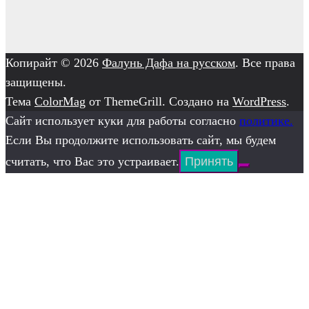
Копирайт © 2026
Фалунь Дафа на русском
. Все права
защищены.
Тема
ColorMag
от ThemeGrill. Создано на
WordPress
.
Сайт использует куки для работы согласно
политике.
Если Вы продолжите использовать сайт, мы будем
считать, что Вас это устраивает.
Принять