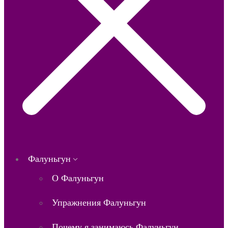
Фалуньгун
О Фалуньгун
Упражнения Фалуньгун
Почему я занимаюсь Фалуньгун