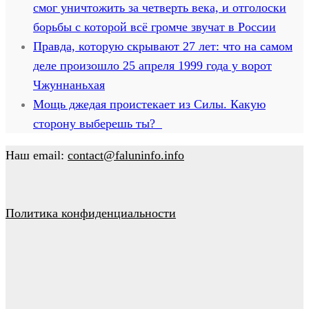
смог уничтожить за четверть века, и отголоски
борьбы с которой всё громче звучат в России
Правда, которую скрывают 27 лет: что на самом
деле произошло 25 апреля 1999 года у ворот
Чжуннаньхая
Мощь джедая проистекает из Силы. Какую
сторону выберешь ты?
Наш email:
contact@faluninfo.info
Политика конфиденциальности