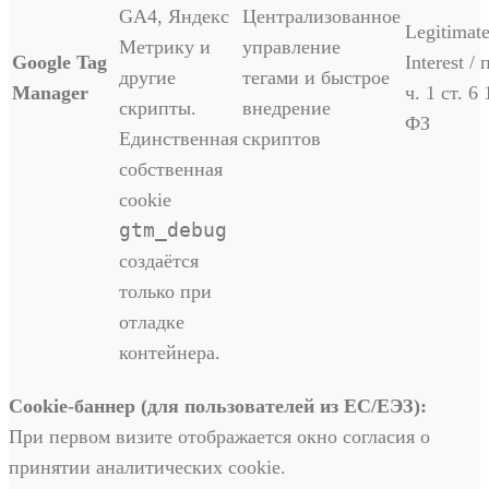
GA4, Яндекс
Централизованное
Legitimat
Метрику и
управление
Google Tag
Interest / 
другие
тегами и быстрое
Manager
ч. 1 ст. 6 
скрипты.
внедрение
ФЗ
Единственная
скриптов
собственная
cookie
gtm_debug
создаётся
только при
отладке
контейнера.
Cookie-баннер (для пользователей из ЕС/ЕЭЗ):
При первом визите отображается окно согласия о
принятии аналитических cookie.