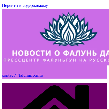
Перейти к содержимому
contact@faluninfo.info