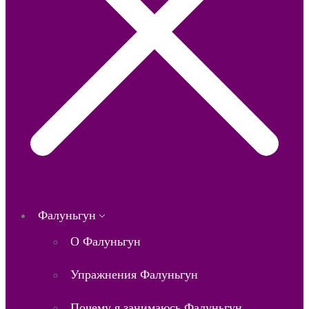
Фалуньгун
О Фалуньгун
Упражнения Фалуньгун
Почему я занимаюсь Фалуньгун