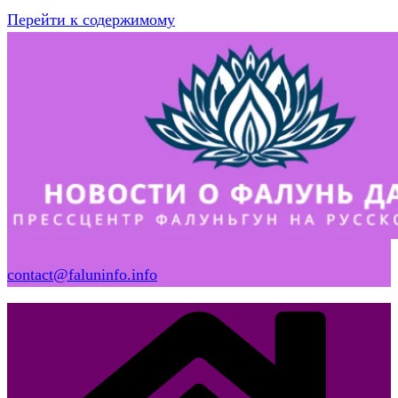
Перейти к содержимому
contact@faluninfo.info