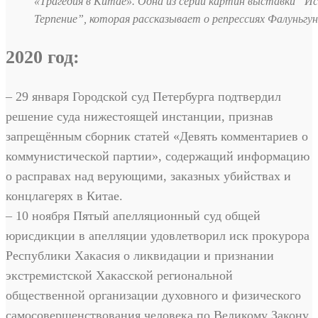
«Трагедия в Китае». Одна из серии картин выставки “И
Терпение”, которая рассказывает о репрессиях Фалуньгун
2020 год:
– 29 января Городской суд Петербурга подтвердил
решение суда нижестоящей инстанции, признав
запрещённым сборник статей «Девять комментариев о
коммунистической партии», содержащий информацию
о расправах над верующими, заказных убийствах и
концлагерях в Китае.
– 10 ноября Пятый апелляционный суд общей
юрисдикции в апелляции удовлетворил иск прокурора
Республики Хакасия о ликвидации и признании
экстремистской Хакасской региональной
общественной организации духовного и физического
самосовершенствования человека по Великому Закону