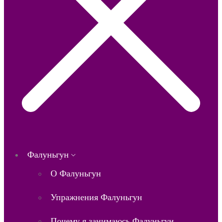
Фалуньгун
О Фалуньгун
Упражнения Фалуньгун
Почему я занимаюсь Фалуньгун