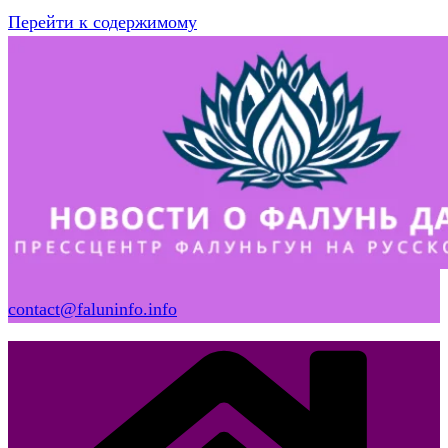
Перейти к содержимому
contact@faluninfo.info