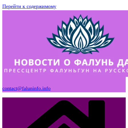
Перейти к содержимому
contact@faluninfo.info