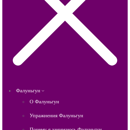
Фалуньгун
О Фалуньгун
Упражнения Фалуньгун
Почему я занимаюсь Фалуньгун