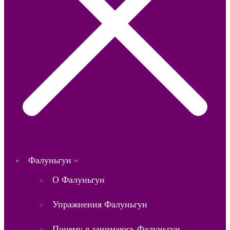
Фалуньгун
О Фалуньгун
Упражнения Фалуньгун
Почему я занимаюсь Фалуньгун