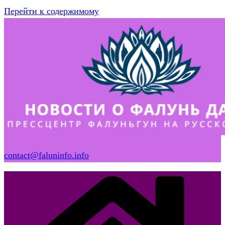
Перейти к содержимому
contact@faluninfo.info