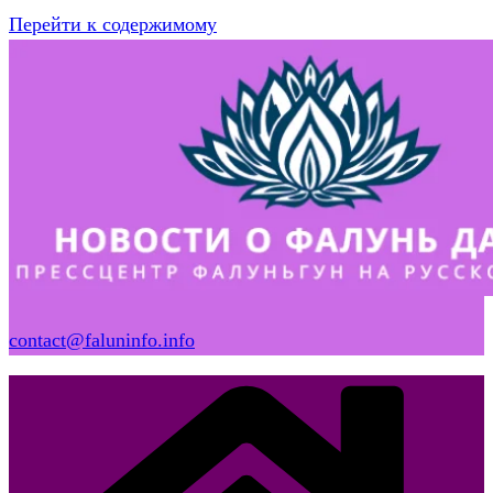
Перейти к содержимому
contact@faluninfo.info