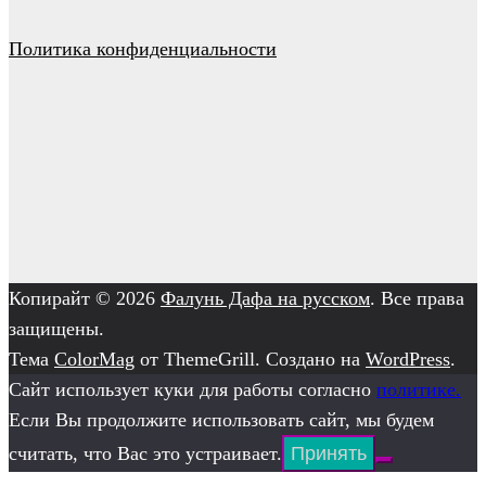
Политика конфиденциальности
Копирайт © 2026
Фалунь Дафа на русском
. Все права
защищены.
Тема
ColorMag
от ThemeGrill. Создано на
WordPress
.
Сайт использует куки для работы согласно
политике.
Если Вы продолжите использовать сайт, мы будем
считать, что Вас это устраивает.
Принять