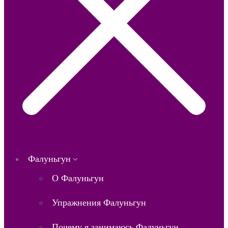
Фалуньгун
О Фалуньгун
Упражнения Фалуньгун
Почему я занимаюсь Фалуньгун