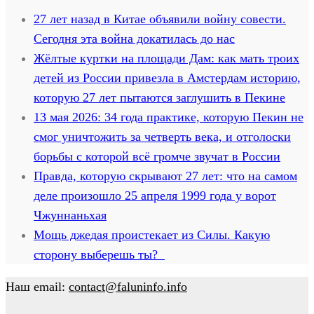
27 лет назад в Китае объявили войну совести.
Сегодня эта война докатилась до нас
Жёлтые куртки на площади Дам: как мать троих
детей из России привезла в Амстердам историю,
которую 27 лет пытаются заглушить в Пекине
13 мая 2026: 34 года практике, которую Пекин не
смог уничтожить за четверть века, и отголоски
борьбы с которой всё громче звучат в России
Правда, которую скрывают 27 лет: что на самом
деле произошло 25 апреля 1999 года у ворот
Чжуннаньхая
Мощь джедая проистекает из Силы. Какую
сторону выберешь ты?
Наш email:
contact@faluninfo.info