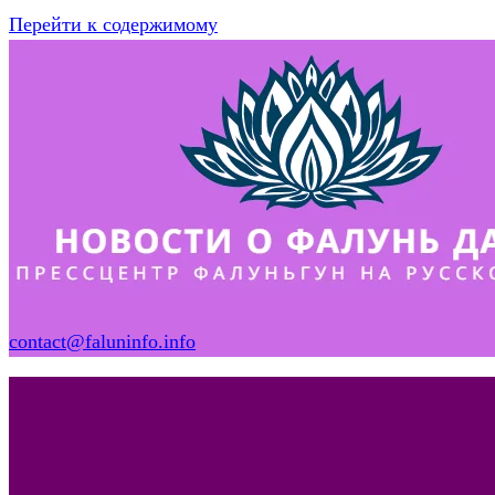
Перейти к содержимому
contact@faluninfo.info