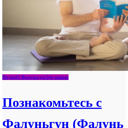
Видео
О Фалуньгун
Это важно
Познакомьтесь с
Фалуньгун (Фалунь