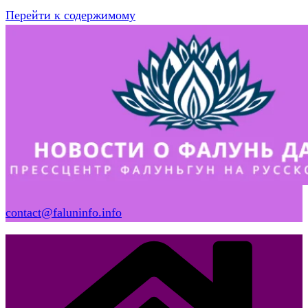
Перейти к содержимому
contact@faluninfo.info