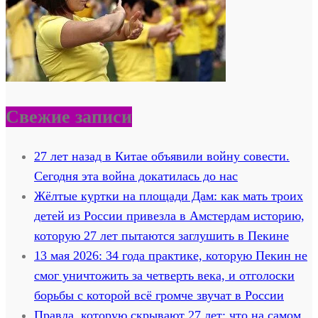
Свежие записи
27 лет назад в Китае объявили войну совести.
Сегодня эта война докатилась до нас
Жёлтые куртки на площади Дам: как мать троих
детей из России привезла в Амстердам историю,
которую 27 лет пытаются заглушить в Пекине
13 мая 2026: 34 года практике, которую Пекин не
смог уничтожить за четверть века, и отголоски
борьбы с которой всё громче звучат в России
Правда, которую скрывают 27 лет: что на самом