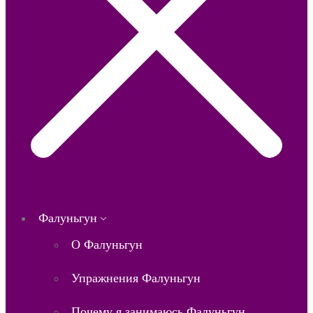
Фалуньгун
О Фалуньгун
Упражнения Фалуньгун
Почему я занимаюсь Фалуньгун