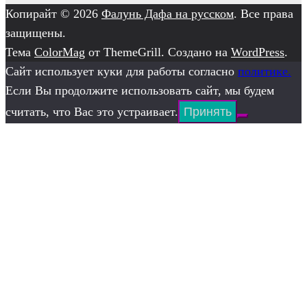
Копирайт © 2026
Фалунь Дафа на русском
. Все права
защищены.
Тема
ColorMag
от ThemeGrill. Создано на
WordPress
.
Сайт использует куки для работы согласно
политике.
Если Вы продолжите использовать сайт, мы будем
считать, что Вас это устраивает.
Принять