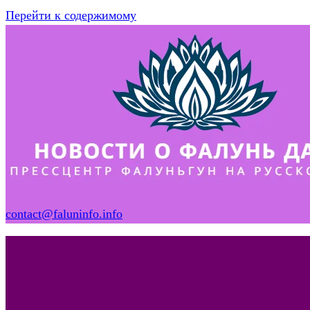
Перейти к содержимому
contact@faluninfo.info