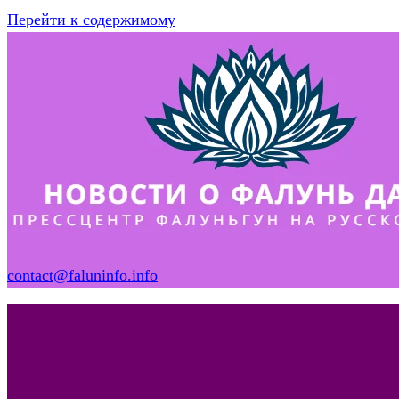
Перейти к содержимому
contact@faluninfo.info