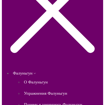
Фалуньгун
О Фалуньгун
Упражнения Фалуньгун
Почему я занимаюсь Фалуньгун