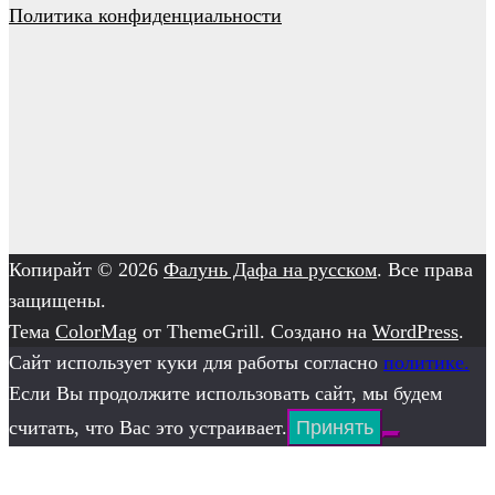
Политика конфиденциальности
Копирайт © 2026
Фалунь Дафа на русском
. Все права
защищены.
Тема
ColorMag
от ThemeGrill. Создано на
WordPress
.
Сайт использует куки для работы согласно
политике.
Если Вы продолжите использовать сайт, мы будем
считать, что Вас это устраивает.
Принять