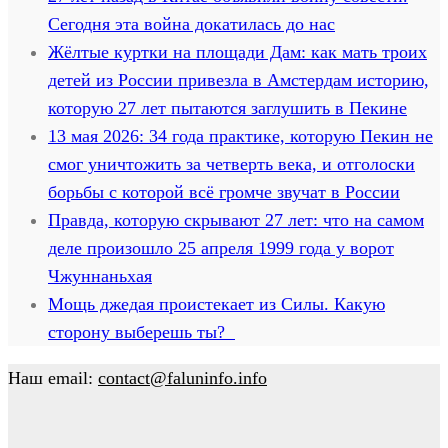
Сегодня эта война докатилась до нас
Жёлтые куртки на площади Дам: как мать троих
детей из России привезла в Амстердам историю,
которую 27 лет пытаются заглушить в Пекине
13 мая 2026: 34 года практике, которую Пекин не
смог уничтожить за четверть века, и отголоски
борьбы с которой всё громче звучат в России
Правда, которую скрывают 27 лет: что на самом
деле произошло 25 апреля 1999 года у ворот
Чжуннаньхая
Мощь джедая проистекает из Силы. Какую
сторону выберешь ты?
Наш email:
contact@faluninfo.info