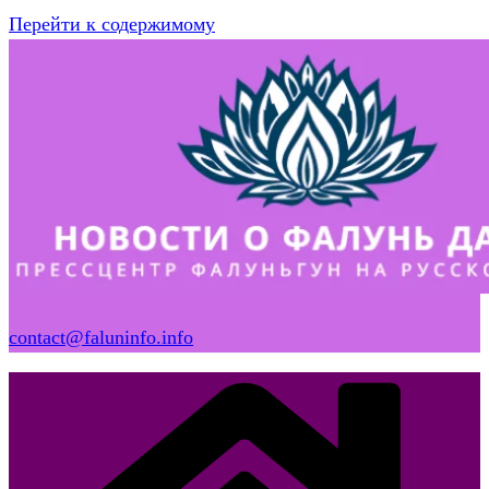
Перейти к содержимому
contact@faluninfo.info