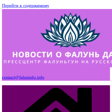
Перейти к содержимому
contact@faluninfo.info