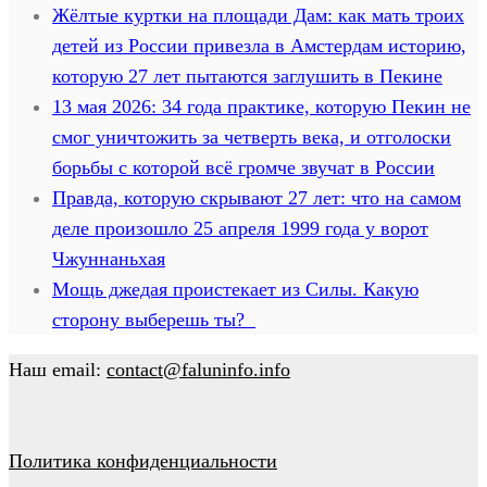
Жёлтые куртки на площади Дам: как мать троих
детей из России привезла в Амстердам историю,
которую 27 лет пытаются заглушить в Пекине
13 мая 2026: 34 года практике, которую Пекин не
смог уничтожить за четверть века, и отголоски
борьбы с которой всё громче звучат в России
Правда, которую скрывают 27 лет: что на самом
деле произошло 25 апреля 1999 года у ворот
Чжуннаньхая
Мощь джедая проистекает из Силы. Какую
сторону выберешь ты?
Наш email:
contact@faluninfo.info
Политика конфиденциальности