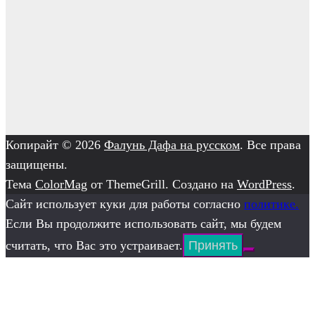
Копирайт © 2026
Фалунь Дафа на русском
. Все права
защищены.
Тема
ColorMag
от ThemeGrill. Создано на
WordPress
.
Сайт использует куки для работы согласно
политике.
Если Вы продолжите использовать сайт, мы будем
считать, что Вас это устраивает.
Принять