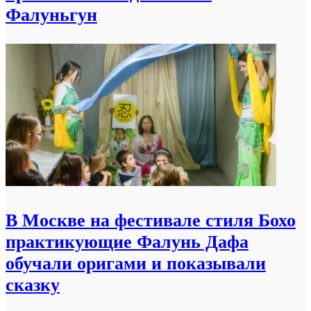
Фалуньгун
В Москве на фестивале стиля Бохо
практикующие Фалунь Дафа
обучали оригами и показывали
сказку