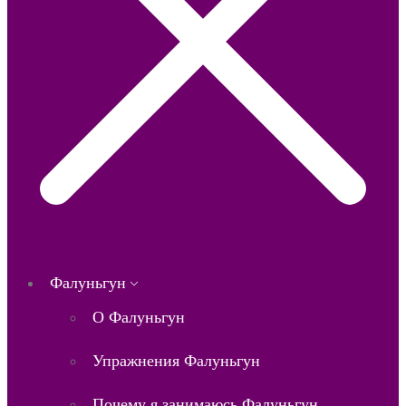
Фалуньгун
О Фалуньгун
Упражнения Фалуньгун
Почему я занимаюсь Фалуньгун