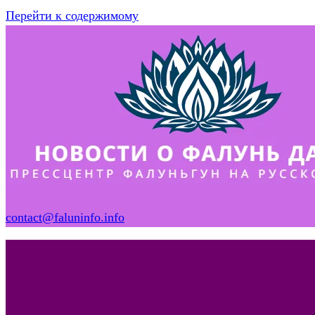
Перейти к содержимому
contact@faluninfo.info