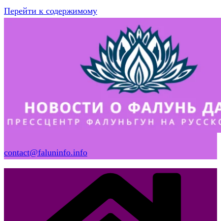
Перейти к содержимому
contact@faluninfo.info