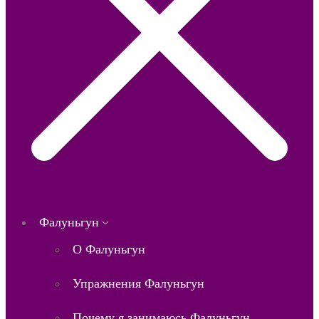
Фалуньгун
О Фалуньгун
Упражнения Фалуньгун
Почему я занимаюсь Фалуньгун