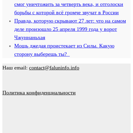
смог уничтожить за четверть века, и отголоски
борьбы с которой всё громче звучат в России
Правда, которую скрывают 27 лет: что на самом
деле произошло 25 апреля 1999 года у ворот
Чжуннаньхая
Мощь джедая проистекает из Силы. Какую
сторону выберешь ты?
Наш email:
contact@faluninfo.info
Политика конфиденциальности