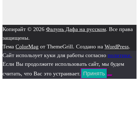
Копирайт © 2026
Фалунь Дафа на русском
. Все права
защищены.
Тема
ColorMag
от ThemeGrill. Создано на
WordPress
.
Сайт использует куки для работы согласно
политике.
Если Вы продолжите использовать сайт, мы будем
считать, что Вас это устраивает.
Принять