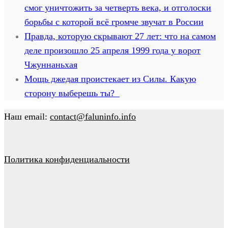
смог уничтожить за четверть века, и отголоски
борьбы с которой всё громче звучат в России
Правда, которую скрывают 27 лет: что на самом
деле произошло 25 апреля 1999 года у ворот
Чжуннаньхая
Мощь джедая проистекает из Силы. Какую
сторону выберешь ты?
Наш email:
contact@faluninfo.info
Политика конфиденциальности