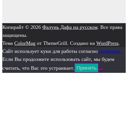
Копирайт © 2026
Фалунь Дафа на русском
. Все права
защищены.
Тема
ColorMag
от ThemeGrill. Создано на
WordPress
.
Сайт использует куки для работы согласно
политике.
Если Вы продолжите использовать сайт, мы будем
считать, что Вас это устраивает.
Принять