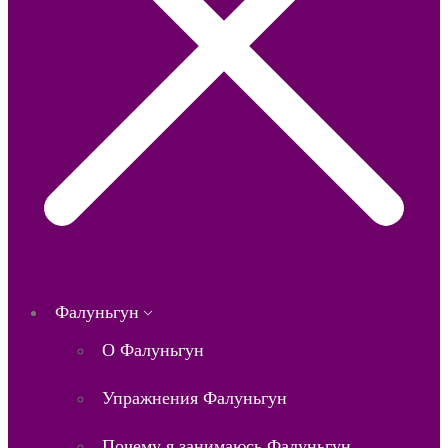
Фалуньгун
О Фалуньгун
Упражнения Фалуньгун
Почему я занимаюсь Фалуньгун