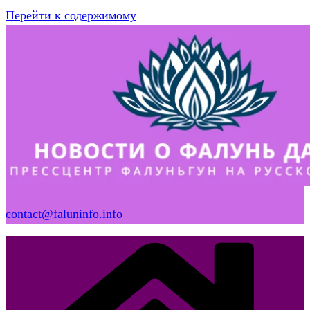
Перейти к содержимому
contact@faluninfo.info