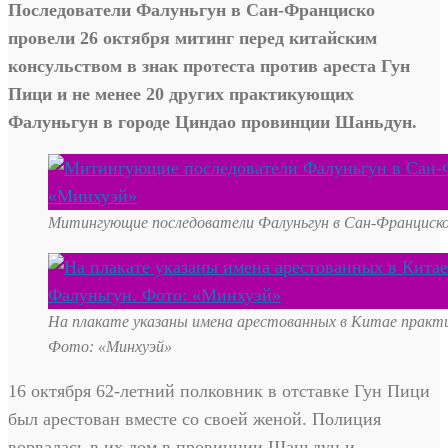
Последователи Фалуньгун в Сан-Франциско
провели 26 октября митинг перед китайским
консульством в знак протеста против ареста Гун
Пици и не менее 20 других практикующих
Фалуньгун в городе Циндао провинции Шаньдун.
Митингующие последователи Фалуньгун в Сан-Франциск
На плакате указаны имена арестованных в Китае практ
Фото: «Минхуэй»
16 октября 62-летний полковник в отставке Гун Пици
был арестован вместе со своей женой. Полиция
ворвалась в их дом в провинции Шаньдун и