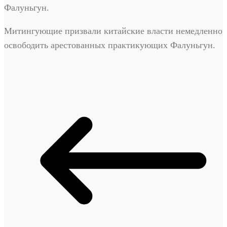
Фалуньгун.
Митингующие призвали китайские власти немедленно
освободить арестованных практикующих Фалуньгун.