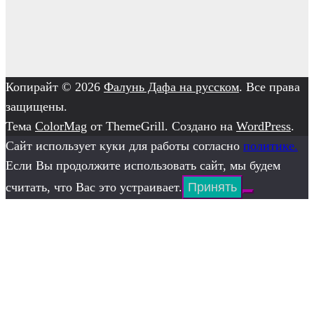
Копирайт © 2026
Фалунь Дафа на русском
. Все права
защищены.
Тема
ColorMag
от ThemeGrill. Создано на
WordPress
.
Сайт использует куки для работы согласно
политике.
Если Вы продолжите использовать сайт, мы будем
считать, что Вас это устраивает.
Принять