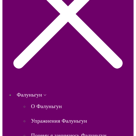
Фалуньгун
О Фалуньгун
Упражнения Фалуньгун
Почему я занимаюсь Фалуньгун