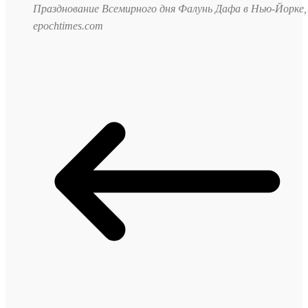
Празднование Всемирного дня Фалунь Дафа в Нью-Йорке, 
epochtimes.com