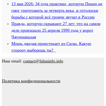
13 мая 2026: 34 года практике, которую Пекин не
смог уничтожить за четверть века, и отголоски
борьбы с которой всё громче звучат в России
Правда, которую скрывают 27 лет: что на самом
деле произошло 25 апреля 1999 года у ворот
Чжуннаньхая
Мощь джедая проистекает из Силы. Какую
сторону выберешь ты?
Наш email:
contact@faluninfo.info
Политика конфиденциальности