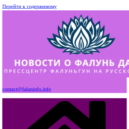
Перейти к содержимому
contact@faluninfo.info