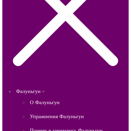
Фалуньгун
О Фалуньгун
Упражнения Фалуньгун
Почему я занимаюсь Фалуньгун