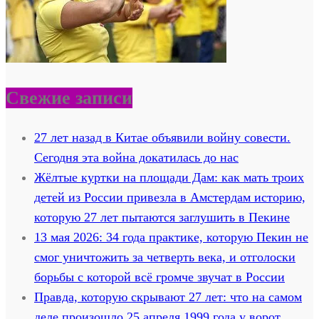
Свежие записи
27 лет назад в Китае объявили войну совести.
Сегодня эта война докатилась до нас
Жёлтые куртки на площади Дам: как мать троих
детей из России привезла в Амстердам историю,
которую 27 лет пытаются заглушить в Пекине
13 мая 2026: 34 года практике, которую Пекин не
смог уничтожить за четверть века, и отголоски
борьбы с которой всё громче звучат в России
Правда, которую скрывают 27 лет: что на самом
деле произошло 25 апреля 1999 года у ворот