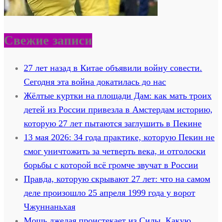
Свежие записи
27 лет назад в Китае объявили войну совести.
Сегодня эта война докатилась до нас
Жёлтые куртки на площади Дам: как мать троих
детей из России привезла в Амстердам историю,
которую 27 лет пытаются заглушить в Пекине
13 мая 2026: 34 года практике, которую Пекин не
смог уничтожить за четверть века, и отголоски
борьбы с которой всё громче звучат в России
Правда, которую скрывают 27 лет: что на самом
деле произошло 25 апреля 1999 года у ворот
Чжуннаньхая
Мощь джедая проистекает из Силы. Какую