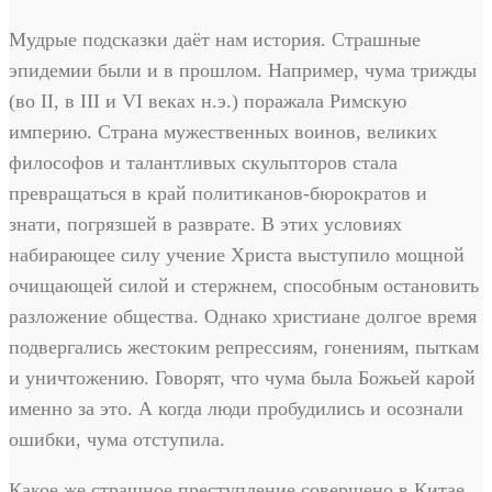
Мудрые подсказки даёт нам история. Страшные
эпидемии были и в прошлом. Например, чума трижды
(во II, в III и VI веках н.э.) поражала Римскую
империю. Страна мужественных воинов, великих
философов и талантливых скульпторов стала
превращаться в край политиканов-бюрократов и
знати, погрязшей в разврате. В этих условиях
набирающее силу учение Христа выступило мощной
очищающей силой и стержнем, способным остановить
разложение общества. Однако христиане долгое время
подвергались жестоким репрессиям, гонениям, пыткам
и уничтожению. Говорят, что чума была Божьей карой
именно за это. А когда люди пробудились и осознали
ошибки, чума отступила.
Какое же страшное преступление совершено в Китае,