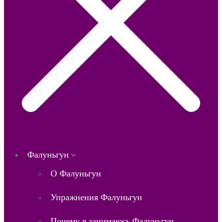
Фалуньгун
О Фалуньгун
Упражнения Фалуньгун
Почему я занимаюсь Фалуньгун