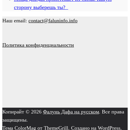
сторону выберешь ты?
Наш email:
contact@faluninfo.info
Политика конфиденциальности
Копирайт © 2026
Фалунь Дафа на русском
. Все права
защищены.
Тема
ColorMag
от ThemeGrill. Создано на
WordPress
.