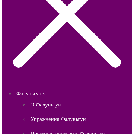
Фалуньгун
О Фалуньгун
Упражнения Фалуньгун
Почему я занимаюсь Фалуньгун