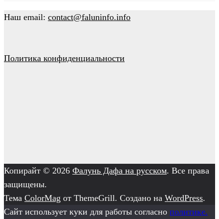
Наш email:
contact@faluninfo.info
Политика конфиденциальности
Копирайт © 2026
Фалунь Дафа на русском
. Все права
защищены.
Тема
ColorMag
от ThemeGrill. Создано на
WordPress
.
Сайт использует куки для работы согласно
политике.