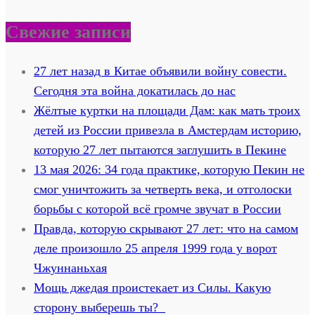
Свежие записи
27 лет назад в Китае объявили войну совести.
Сегодня эта война докатилась до нас
Жёлтые куртки на площади Дам: как мать троих
детей из России привезла в Амстердам историю,
которую 27 лет пытаются заглушить в Пекине
13 мая 2026: 34 года практике, которую Пекин не
смог уничтожить за четверть века, и отголоски
борьбы с которой всё громче звучат в России
Правда, которую скрывают 27 лет: что на самом
деле произошло 25 апреля 1999 года у ворот
Чжуннаньхая
Мощь джедая проистекает из Силы. Какую
сторону выберешь ты?