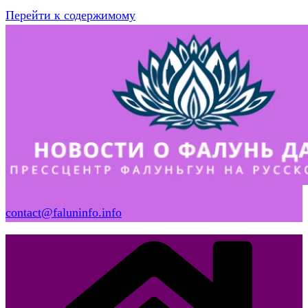
Перейти к содержимому
contact@faluninfo.info