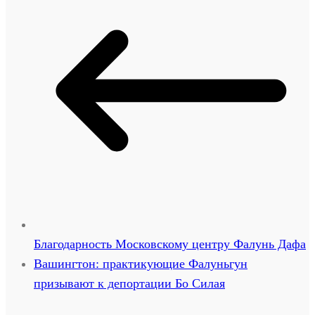
Благодарность Московскому центру Фалунь Дафа
Вашингтон: практикующие Фалуньгун
призывают к депортации Бо Силая