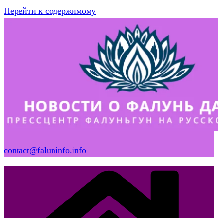
Перейти к содержимому
contact@faluninfo.info