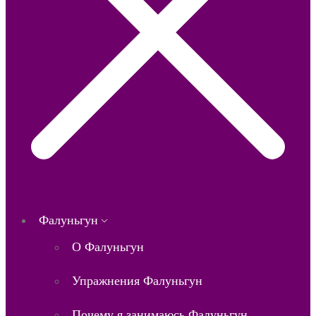
Фалуньгун
О Фалуньгун
Упражнения Фалуньгун
Почему я занимаюсь Фалуньгун