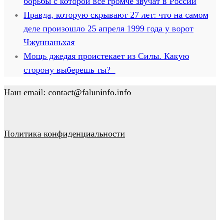
борьбы с которой всё громче звучат в России
Правда, которую скрывают 27 лет: что на самом
деле произошло 25 апреля 1999 года у ворот
Чжуннаньхая
Мощь джедая проистекает из Силы. Какую
сторону выберешь ты?
Наш email:
contact@faluninfo.info
Политика конфиденциальности