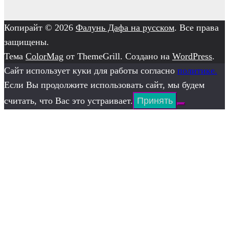
Копирайт © 2026
Фалунь Дафа на русском
. Все права
защищены.
Тема
ColorMag
от ThemeGrill. Создано на
WordPress
.
Сайт использует куки для работы согласно
политике.
Если Вы продолжите использовать сайт, мы будем
считать, что Вас это устраивает.
Принять