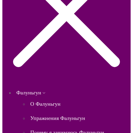
Фалуньгун
О Фалуньгун
Упражнения Фалуньгун
Почему я занимаюсь Фалуньгун