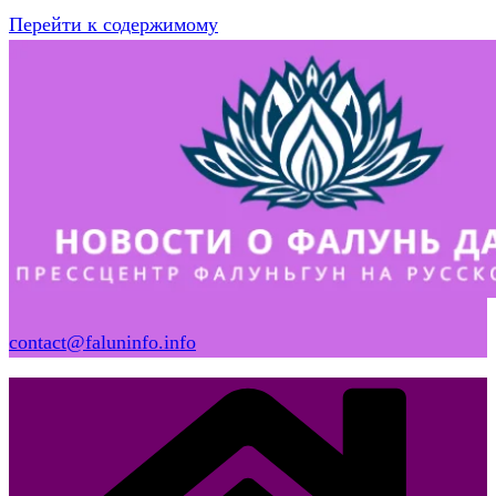
Перейти к содержимому
contact@faluninfo.info