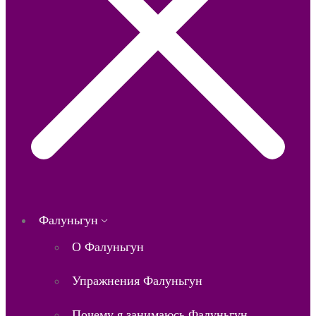
Фалуньгун
О Фалуньгун
Упражнения Фалуньгун
Почему я занимаюсь Фалуньгун