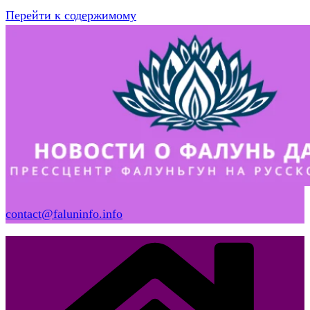
Перейти к содержимому
contact@faluninfo.info