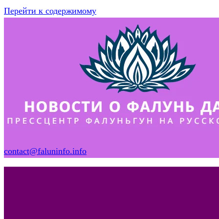
Перейти к содержимому
contact@faluninfo.info