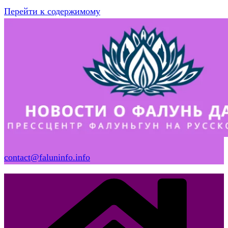
Перейти к содержимому
contact@faluninfo.info