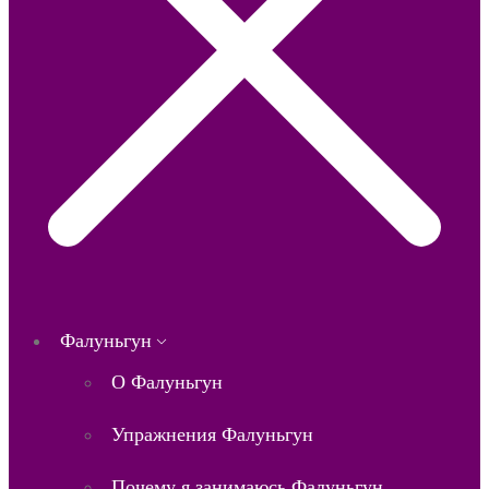
Фалуньгун
О Фалуньгун
Упражнения Фалуньгун
Почему я занимаюсь Фалуньгун