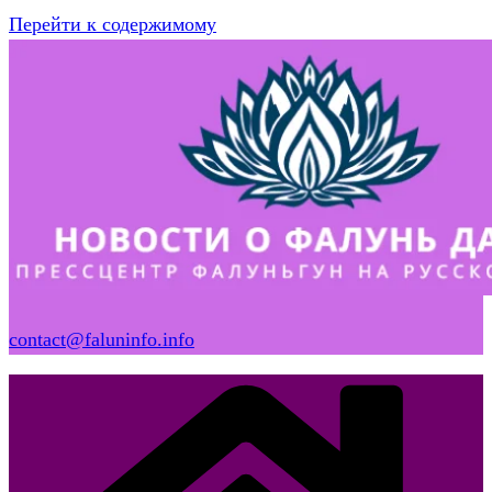
Перейти к содержимому
contact@faluninfo.info