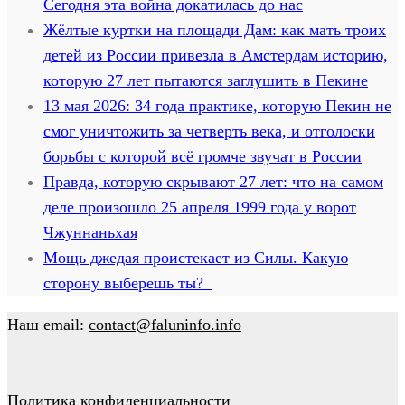
Сегодня эта война докатилась до нас
Жёлтые куртки на площади Дам: как мать троих
детей из России привезла в Амстердам историю,
которую 27 лет пытаются заглушить в Пекине
13 мая 2026: 34 года практике, которую Пекин не
смог уничтожить за четверть века, и отголоски
борьбы с которой всё громче звучат в России
Правда, которую скрывают 27 лет: что на самом
деле произошло 25 апреля 1999 года у ворот
Чжуннаньхая
Мощь джедая проистекает из Силы. Какую
сторону выберешь ты?
Наш email:
contact@faluninfo.info
Политика конфиденциальности