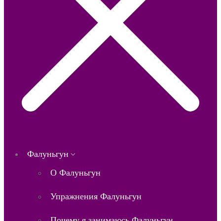
Фалуньгун
О Фалуньгун
Упражнения Фалуньгун
Почему я занимаюсь Фалуньгун