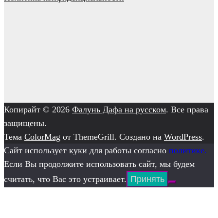
Копирайт © 2026
Фалунь Дафа на русском
. Все права
защищены.
Тема
ColorMag
от ThemeGrill. Создано на
WordPress
.
Сайт использует куки для работы согласно
политике.
Если Вы продолжите использовать сайт, мы будем
считать, что Вас это устраивает.
Принять