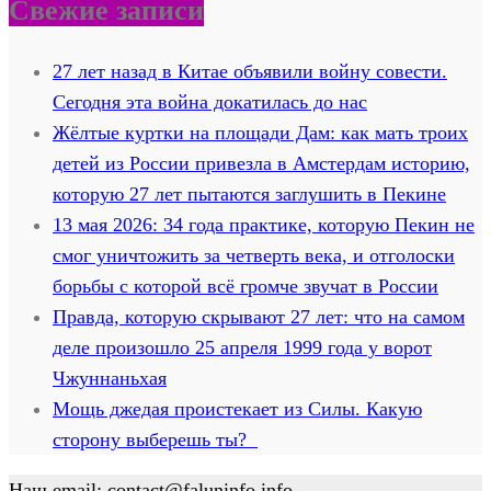
Свежие записи
27 лет назад в Китае объявили войну совести.
Сегодня эта война докатилась до нас
Жёлтые куртки на площади Дам: как мать троих
детей из России привезла в Амстердам историю,
которую 27 лет пытаются заглушить в Пекине
13 мая 2026: 34 года практике, которую Пекин не
смог уничтожить за четверть века, и отголоски
борьбы с которой всё громче звучат в России
Правда, которую скрывают 27 лет: что на самом
деле произошло 25 апреля 1999 года у ворот
Чжуннаньхая
Мощь джедая проистекает из Силы. Какую
сторону выберешь ты?
Наш email:
contact@faluninfo.info