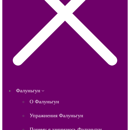
Фалуньгун
О Фалуньгун
Упражнения Фалуньгун
Почему я занимаюсь Фалуньгун