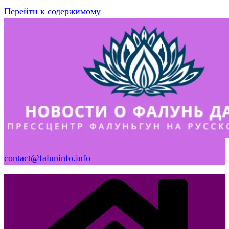
Перейти к содержимому
contact@faluninfo.info