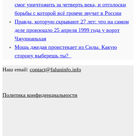
смог уничтожить за четверть века, и отголоски
борьбы с которой всё громче звучат в России
Правда, которую скрывают 27 лет: что на самом
деле произошло 25 апреля 1999 года у ворот
Чжуннаньхая
Мощь джедая проистекает из Силы. Какую
сторону выберешь ты?
Наш email:
contact@faluninfo.info
Политика конфиденциальности