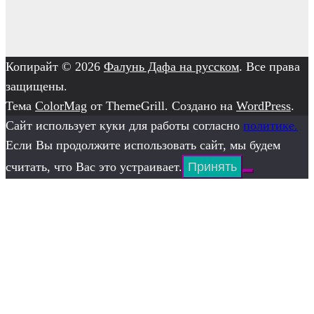
Копирайт © 2026
Фалунь Дафа на русском
. Все права
защищены.
Тема
ColorMag
от ThemeGrill. Создано на
WordPress
.
Сайт использует куки для работы согласно
политике.
Если Вы продолжите использовать сайт, мы будем
считать, что Вас это устраивает.
Принять