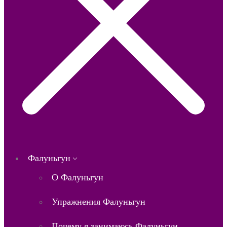
Фалуньгун
О Фалуньгун
Упражнения Фалуньгун
Почему я занимаюсь Фалуньгун