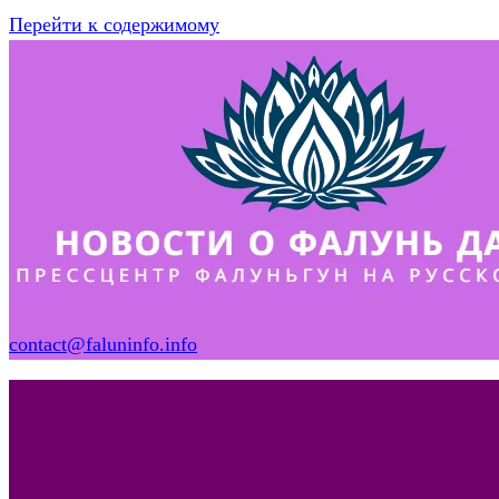
Перейти к содержимому
contact@faluninfo.info