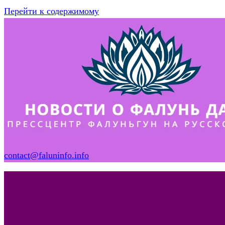
Перейти к содержимому
contact@faluninfo.info