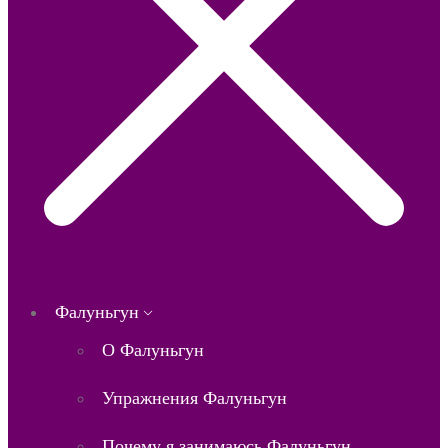
Фалуньгун
О Фалуньгун
Упражнения Фалуньгун
Почему я занимаюсь Фалуньгун