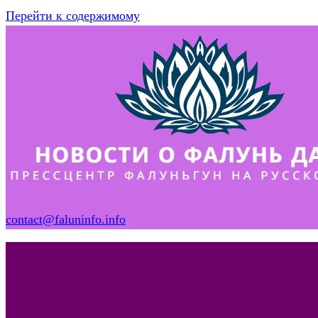
Перейти к содержимому
contact@faluninfo.info