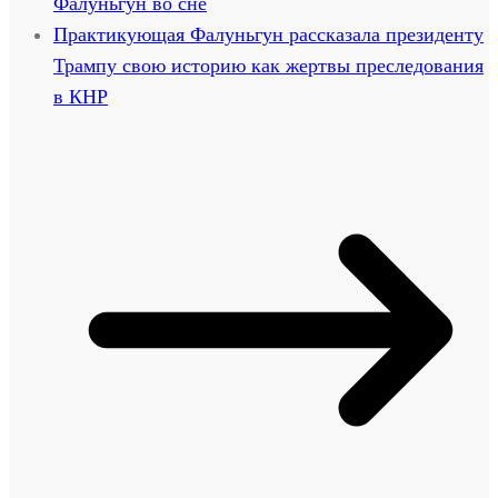
Фалуньгун во сне
Практикующая Фалуньгун рассказала президенту
Трампу свою историю как жертвы преследования
в КНР