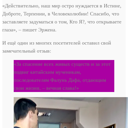
«Действительно, наш мир остро нуждается в Истине,
Доброте, Терпении, в Человеколюбии! Спасибо, что
заставляете задуматься о том, Кто Я?, что открываете
глаза», – пишет Эржена.
И ещё один из многих посетителей оставил свой
замечательный отзыв:
«За спасение всех живых существ и за этот
подвиг китайским мученикам,
последователям Фалунь Дафа, отдающим
свои жизни, – вечная слава!»