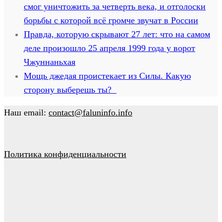
смог уничтожить за четверть века, и отголоски
борьбы с которой всё громче звучат в России
Правда, которую скрывают 27 лет: что на самом
деле произошло 25 апреля 1999 года у ворот
Чжуннаньхая
Мощь джедая проистекает из Силы. Какую
сторону выберешь ты?
Наш email:
contact@faluninfo.info
Политика конфиденциальности