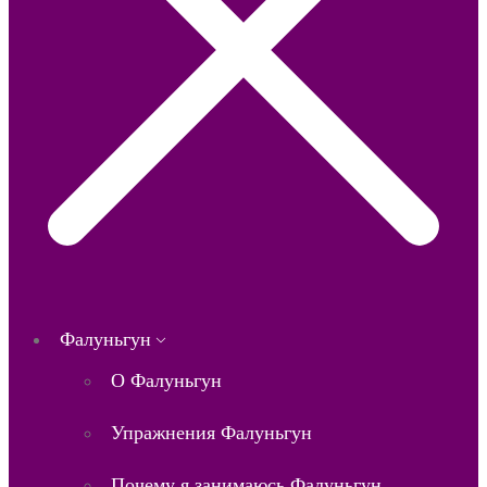
Фалуньгун
О Фалуньгун
Упражнения Фалуньгун
Почему я занимаюсь Фалуньгун