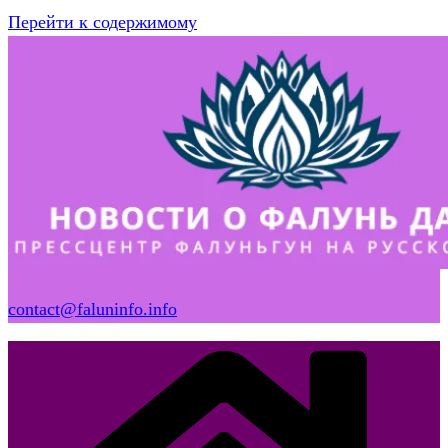
Перейти к содержимому
contact@faluninfo.info