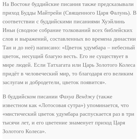
На Востоке буддийские писания также предсказывали
приход Будды Майтрейи (Священного Царя Фалунь). В
соответствии с буддийскими писаниями Хуэйлинь
Иньи (сводное собрание толкований всех библейских
слов и выражений, составленных во времена династии
Тан и до неё) написано: «Цветок удумбара – небесный
цветок, несущий благую весть. Его не существует в
мире людей. Если Татхагата или Царь Золотого Колеса
придёт в человеческий мир, то благодаря его великим
заслугам и добродетели, цветок появится».
В буддийском писании
Фахуа Венджу
(также
известном как «Лотосовая сутра») упоминается, что
«мистический цветок удумбара распускается раз в три
тысячи лет, и его цветение знаменует приход Царя
Золотого Колеса».