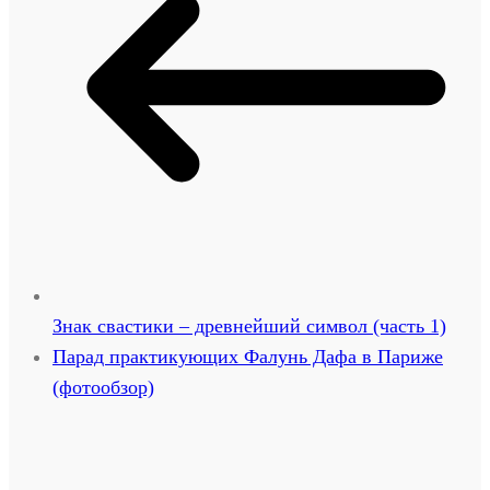
Знак свастики – древнейший символ (часть 1)
Парад практикующих Фалунь Дафа в Париже
(фотообзор)