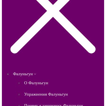
Фалуньгун
О Фалуньгун
Упражнения Фалуньгун
Почему я занимаюсь Фалуньгун