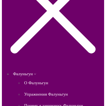
Фалуньгун
О Фалуньгун
Упражнения Фалуньгун
Почему я занимаюсь Фалуньгун