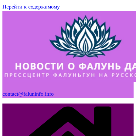
Перейти к содержимому
contact@faluninfo.info