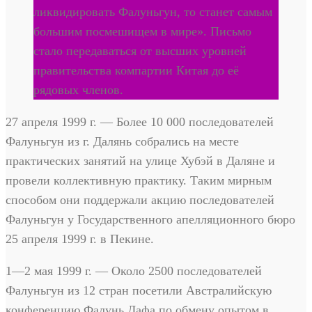
ликвидировать Фалуньгун, то станет самым
большим посмешищем в мире». Письмо
стало передаваться от высших уровней
правительства компартии Китая до её
рядовых членов.
27 апреля 1999 г. — Более 10 000 последователей
Фалуньгун из г. Далянь собрались на месте
практических занятий на улице Хубэй в Даляне и
провели коллективную практику. Таким мирным
способом они поддержали акцию последователей
Фалуньгун у Государственного апелляционного бюро
25 апреля 1999 г. в Пекине.
1—2 мая 1999 г. — Около 2500 последователей
Фалуньгун из 12 стран посетили Австралийскую
конференцию Фалунь Дафа по обмену опытом в