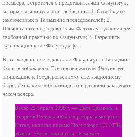
премьера, встретился с представителями Фалуньгун,
которые выдвинули три требования: 1. Освободить
заключенных в Таньцзине последователей; 2.
Предоставить последователям Фалуньгун условия для
свободной практики по Фалуньгун; 3. Разрешить
публикацию книг Фалунь Дафа.
В тот же день последователи Фалуньгун в Таньцзине
были освобождены. Все последователи Фалуньгун,
пришедшие к Государственному апелляционному
бюро, без каких-либо инцидентов разошлись к девяти
часам вечера.
Вечер 25 апреля 1999 г. — Цзян Цзэминь, в
то время Генеральный секретарь компартии
Китая, написал письмо Политбюро ЦК КПК,
заявив: «Если компартия не сможет