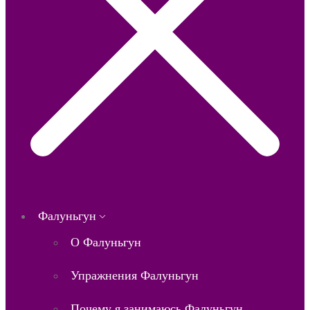
Фалуньгун
О Фалуньгун
Упражнения Фалуньгун
Почему я занимаюсь Фалуньгун