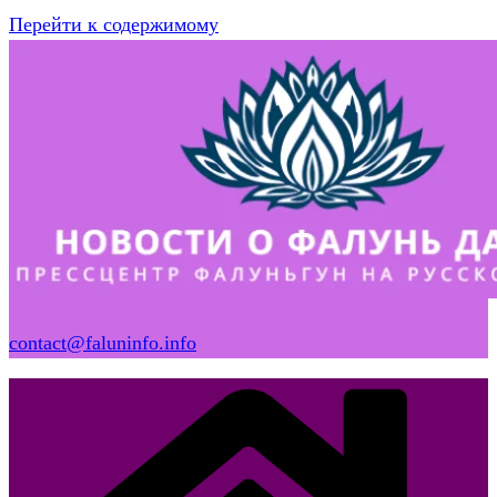
Перейти к содержимому
contact@faluninfo.info