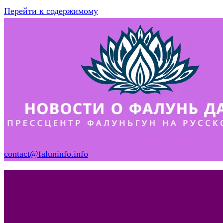
Перейти к содержимому
contact@faluninfo.info