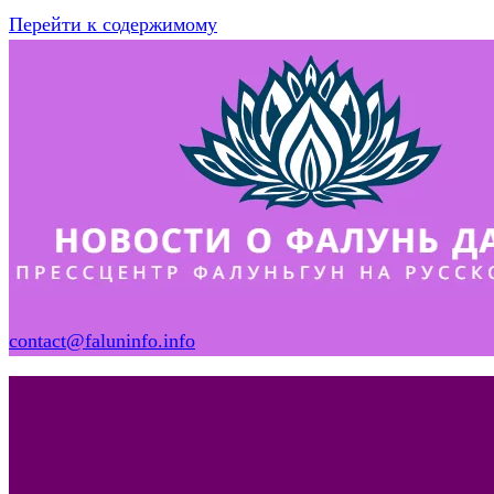
Перейти к содержимому
contact@faluninfo.info