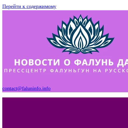
Перейти к содержимому
contact@faluninfo.info