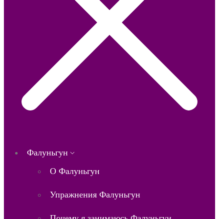
Фалуньгун
О Фалуньгун
Упражнения Фалуньгун
Почему я занимаюсь Фалуньгун