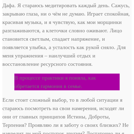
Дафа. Я стараюсь медитировать каждый день. Сажусь,
закрываю глаза, ни о чём не думаю. Играет спокойная,
красивая музыка, и я чувствую, как мои морщинки
разглаживаются, а клеточки словно оживают. Лицо
становится светлым, спадает напряжение, и
появляется улыбка, а усталость как рукой сняло. Для
меня упражнения – наилучший отдых и
восстановление ресурсного состояния.
В процессе практики я поняла, как
обретается гармония в семье.
Если стоит сложный выбор, то в любой ситуации я
стараюсь посмотреть на свои намерения, исходят ли
они от главных принципов Истины, Доброты,
Терпения? Проявляю ли я заботу о своих близких? Не
навредит ли мой поступок другим? Достаточно ли я