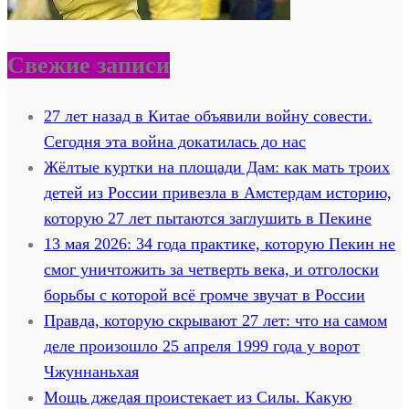
Свежие записи
27 лет назад в Китае объявили войну совести.
Сегодня эта война докатилась до нас
Жёлтые куртки на площади Дам: как мать троих
детей из России привезла в Амстердам историю,
которую 27 лет пытаются заглушить в Пекине
13 мая 2026: 34 года практике, которую Пекин не
смог уничтожить за четверть века, и отголоски
борьбы с которой всё громче звучат в России
Правда, которую скрывают 27 лет: что на самом
деле произошло 25 апреля 1999 года у ворот
Чжуннаньхая
Мощь джедая проистекает из Силы. Какую