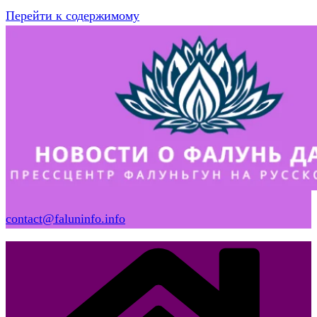
Перейти к содержимому
contact@faluninfo.info