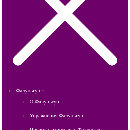
Фалуньгун
О Фалуньгун
Упражнения Фалуньгун
Почему я занимаюсь Фалуньгун