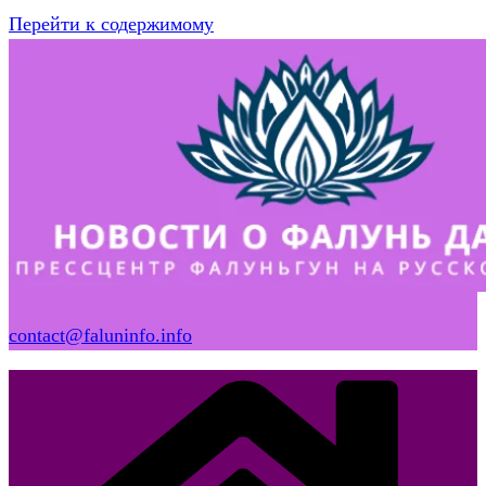
Перейти к содержимому
contact@faluninfo.info