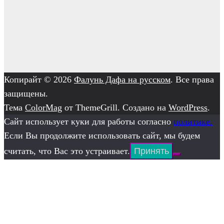
Копирайт © 2026
Фалунь Дафа на русском
. Все права
защищены.
Тема
ColorMag
от ThemeGrill. Создано на
WordPress
.
Сайт использует куки для работы согласно
политике.
Если Вы продолжите использовать сайт, мы будем
считать, что Вас это устраивает.
Принять