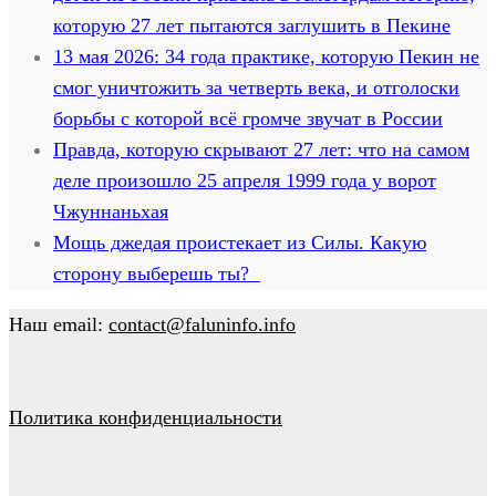
которую 27 лет пытаются заглушить в Пекине
13 мая 2026: 34 года практике, которую Пекин не
смог уничтожить за четверть века, и отголоски
борьбы с которой всё громче звучат в России
Правда, которую скрывают 27 лет: что на самом
деле произошло 25 апреля 1999 года у ворот
Чжуннаньхая
Мощь джедая проистекает из Силы. Какую
сторону выберешь ты?
Наш email:
contact@faluninfo.info
Политика конфиденциальности