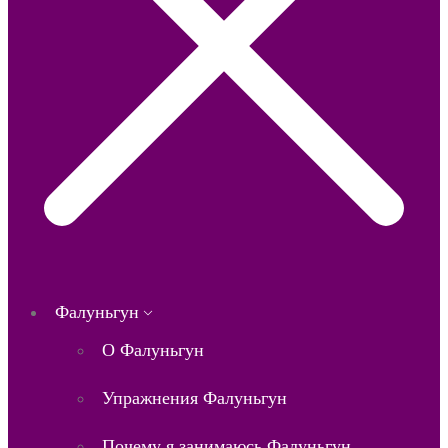
Фалуньгун
О Фалуньгун
Упражнения Фалуньгун
Почему я занимаюсь Фалуньгун