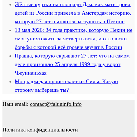
Жёлтые куртки на площади Дам: как мать троих
детей из России привезла в Амстердам историю,
которую 27 лет пытаются заглушить в Пекине
13 мая 2026: 34 года практике, которую Пекин не
смог уничтожить за четверть века, и отголоски
борьбы с которой всё громче звучат в России
Правда, которую скрывают 27 лет: что на самом
деле произошло 25 апреля 1999 года у ворот
Чжуннаньхая
Мощь джедая проистекает из Силы. Какую
сторону выберешь ты?
Наш email:
contact@faluninfo.info
Политика конфиденциальности