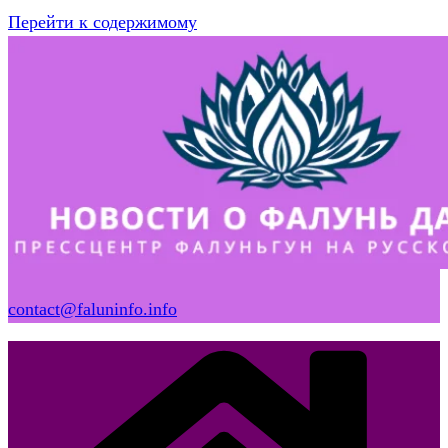
Перейти к содержимому
contact@faluninfo.info