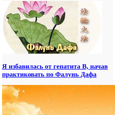
Я избавилась от гепатита B, начав
практиковать по Фалунь Дафа