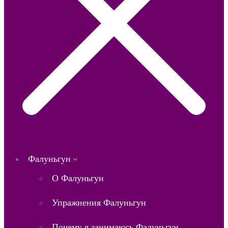
Фалуньгун
О Фалуньгун
Упражнения Фалуньгун
Почему я занимаюсь Фалуньгун