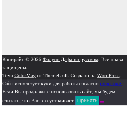
Копирайт © 2026
Фалунь Дафа на русском
. Все права
защищены.
Тема
ColorMag
от ThemeGrill. Создано на
WordPress
.
Сайт использует куки для работы согласно
политике.
Если Вы продолжите использовать сайт, мы будем
считать, что Вас это устраивает.
Принять