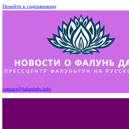
Перейти к содержимому
contact@faluninfo.info