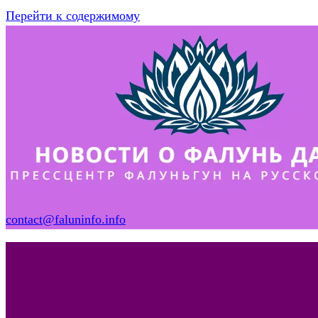
Перейти к содержимому
contact@faluninfo.info