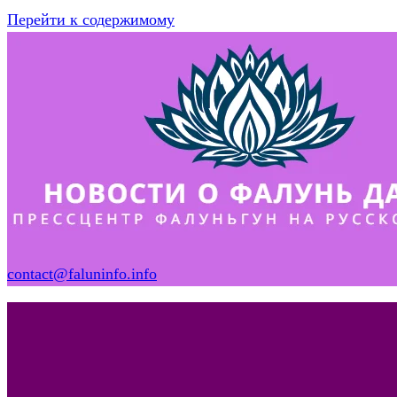
Перейти к содержимому
contact@faluninfo.info