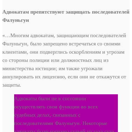
Адвокатам препятствуют защищать последователей
Фалуньгун
«…Многим адвокатам, защищающим последователей
Фалуньгун, было запрещено встречаться со своими
клиентами, они подверглись оскорблениям и угрозам
со стороны полиции или должностных лиц из
министерства юстиции; им также угрожали
аннулировать их лицензию, если они не откажутся от
защиты.
Адвокаты были не в состоянии
осуществлять свои функции во всех
судебных делах, связанных с
последователями Фалуньгун. Некоторые
адвокаты были изгнаны судьей из зала суда