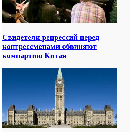
Свидетели репрессий перед
конгрессменами обвиняют
компартию Китая