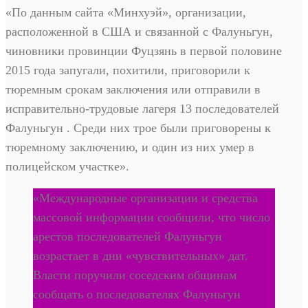
«По данным сайта «Минхуэй», организации,
расположенной в США и связанной с Фалуньгун,
чиновники провинции Фуцзянь в первой половине
2015 года запугали, похитили, приговорили к
тюремным срокам заключения или отправили в
исправительно-трудовые лагеря 13 последователей
Фалуньгун . Среди них трое были приговорены к
тюремному заключению, и один из них умер в
полицейском участке».
«Международные организации и средства
массовой информации сообщили, что число
арестов последователей Фалуньгун
возрастает в дни «чувствительных» дат.
Власти поручили соседским общинам
сообщать о последователях Фалуньгун