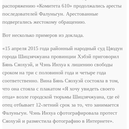
распоряжению «Комитета 610» продолжались аресты
последователей Фалуньгун. Арестованные
подвергались жестокому обращению.
Вот несколько примеров из доклада.
«15 апреля 2015 года районный народный суд Цяодун
города Шицзячжуана провинции Хэбэй приговорил
Бянь Сяохуэй, и Чэнь Инхуа к лишению свободы
сроком на три с половиной года и четыре года
соответственно. Вина Бянь Сяохуэй состояла в том,
что она стояла с плакатом «Я хочу увидеть своего
отца» возле городской тюрьмы Шицзячжуана, где её
отец отбывает 12-летний срок за то, что занимается
Фалуньгун. Чэнь Инхуа сфотографировала протест
Сяохуэй и разместила фотографию в Интернете».