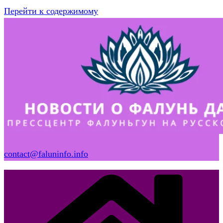
Перейти к содержимому
contact@faluninfo.info