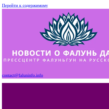
Перейти к содержимому
contact@faluninfo.info