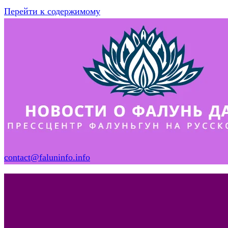
Перейти к содержимому
contact@faluninfo.info