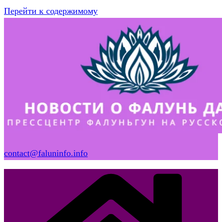
Перейти к содержимому
contact@faluninfo.info