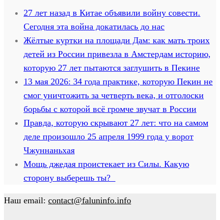
27 лет назад в Китае объявили войну совести.
Сегодня эта война докатилась до нас
Жёлтые куртки на площади Дам: как мать троих
детей из России привезла в Амстердам историю,
которую 27 лет пытаются заглушить в Пекине
13 мая 2026: 34 года практике, которую Пекин не
смог уничтожить за четверть века, и отголоски
борьбы с которой всё громче звучат в России
Правда, которую скрывают 27 лет: что на самом
деле произошло 25 апреля 1999 года у ворот
Чжуннаньхая
Мощь джедая проистекает из Силы. Какую
сторону выберешь ты?
Наш email:
contact@faluninfo.info