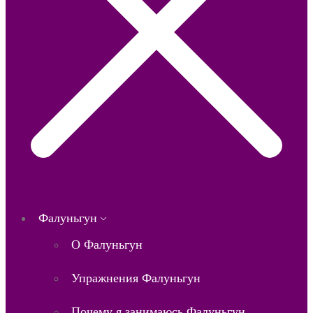
Фалуньгун
О Фалуньгун
Упражнения Фалуньгун
Почему я занимаюсь Фалуньгун