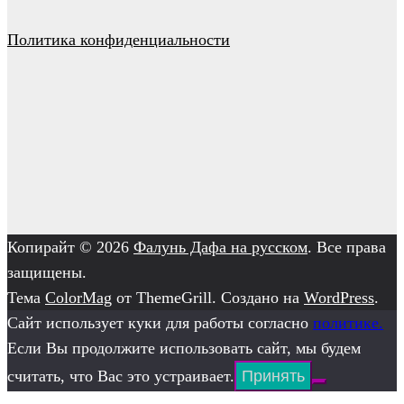
Политика конфиденциальности
Копирайт © 2026
Фалунь Дафа на русском
. Все права
защищены.
Тема
ColorMag
от ThemeGrill. Создано на
WordPress
.
Сайт использует куки для работы согласно
политике.
Если Вы продолжите использовать сайт, мы будем
считать, что Вас это устраивает.
Принять